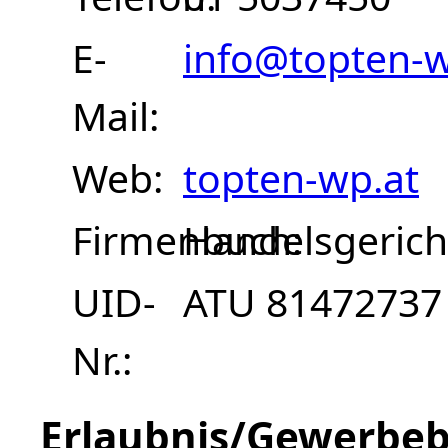
E-
info@topten-w
Mail
Web
topten-wp.at
Firmenbuch
Handelsgerich
UID-
ATU 81472737
Nr.
Erlaubnis/Gewerbeb