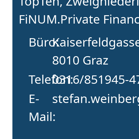
TopTen, Zweignieder
FiNUM.Private Financ
Büro
Kaiserfeldgass
8010 Graz
Telefon
0316/851945-4
E-
stefan.weinbe
Mail