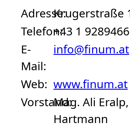
Adresse
Krugerstraße 
Telefon
+43 1 9289466
E-
info@finum.at
Mail
Web
www.finum.at
Vorstand
Mag. Ali Eralp,
Hartmann