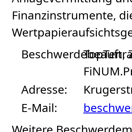
Finanzinstrumente, d
Wertpapieraufsichtsge
Beschwerdebeauftra
TopTen, 
FiNUM.Pr
Adresse
Krugerst
E-Mail
beschwe
Weitere Beschwerdemög