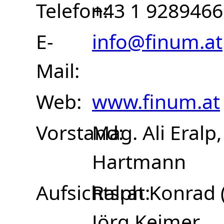
Telefon
+43 1 9289466
E-
info@finum.at
Mail
Web
www.finum.at
Vorstand
Mag. Ali Eralp,
Hartmann
Aufsichtsrat
Ralph Konrad (
Jörg Keimer