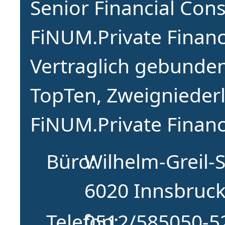
Senior Financial Cons
FiNUM.Private Finan
Vertraglich gebunden
TopTen, Zweignieder
FiNUM.Private Financ
Büro
Wilhelm-Greil-
6020 Innsbruc
Telefon
0512/585050-5