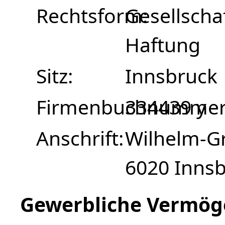
Rechtsform
Gesellscha
Haftung
Sitz
Innsbruck
Firmenbuchnumme
334439 y
Anschrift
Wilhelm-Gr
6020 Inns
Gewerbliche Vermög