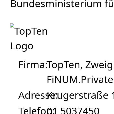
Bundesministerium für
Firma
TopTen, Zweig
FiNUM.Private 
Adresse
Krugerstraße 
Telefon
01 5037450