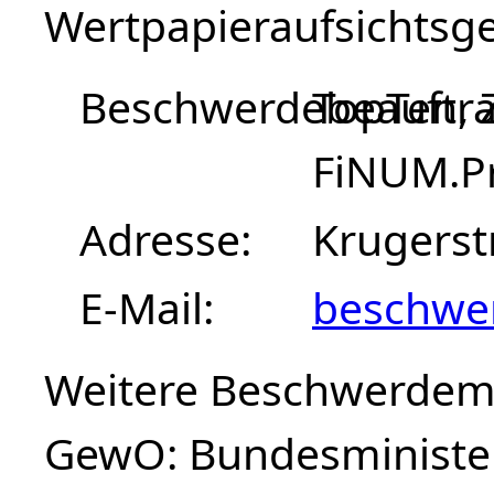
Wertpapieraufsichtsge
Beschwerdebeauftra
TopTen, 
FiNUM.Pr
Adresse
Krugerst
E-Mail
beschwe
Weitere Beschwerdemög
GewO: Bundesminister