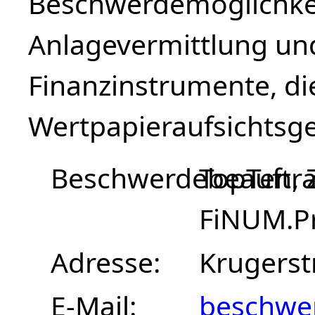
Beschwerdemöglichkei
Anlagevermittlung un
Finanzinstrumente, d
Wertpapieraufsichtsge
Beschwerdebeauftra
TopTen, 
FiNUM.Pr
Adresse
Krugerst
E-Mail
beschwe