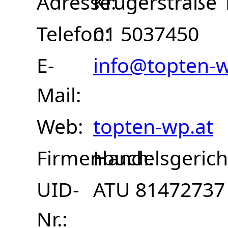
Adresse
Krugerstraße 
Telefon
01 5037450
E-
info@topten-w
Mail
Web
topten-wp.at
Firmenbuch
Handelsgerich
UID-
ATU 81472737
Nr.