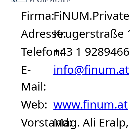
Firma
FiNUM.Private
Adresse
Krugerstraße 
Telefon
+43 1 9289466
E-
info@finum.at
Mail
Web
www.finum.at
Vorstand
Mag. Ali Eralp,